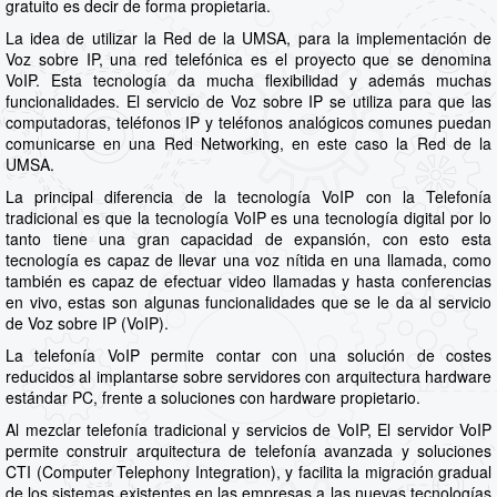
gratuito es decir de forma propietaria.
La idea de utilizar la Red de la UMSA, para la implementación de
Voz sobre IP, una red telefónica es el proyecto que se denomina
VoIP. Esta tecnología da mucha flexibilidad y además muchas
funcionalidades. El servicio de Voz sobre IP se utiliza para que las
computadoras, teléfonos IP y teléfonos analógicos comunes puedan
comunicarse en una Red Networking, en este caso la Red de la
UMSA.
La principal diferencia de la tecnología VoIP con la Telefonía
tradicional es que la tecnología VoIP es una tecnología digital por lo
tanto tiene una gran capacidad de expansión, con esto esta
tecnología es capaz de llevar una voz nítida en una llamada, como
también es capaz de efectuar video llamadas y hasta conferencias
en vivo, estas son algunas funcionalidades que se le da al servicio
de Voz sobre IP (VoIP).
La telefonía VoIP permite contar con una solución de costes
reducidos al implantarse sobre servidores con arquitectura hardware
estándar PC, frente a soluciones con hardware propietario.
Al mezclar telefonía tradicional y servicios de VoIP, El servidor VoIP
permite construir arquitectura de telefonía avanzada y soluciones
CTI (Computer Telephony Integration), y facilita la migración gradual
de los sistemas existentes en las empresas a las nuevas tecnologías