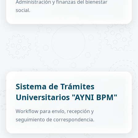
Administración y finanzas del bienestar
Gestión de espacios en concesión.
social.
→
Conocer más
Gestiona correspondencia a nivel central,
Sistema de Trámites
facultativo y de unidad.
Universitarios "AYNI BPM"
Múltiples ventanillas.
Registro, envío, recepción, archivo y
seguimiento.
Workflow para envío, recepción y
Bitácoras, documentos adjuntos y reportes.
seguimiento de correspondencia.