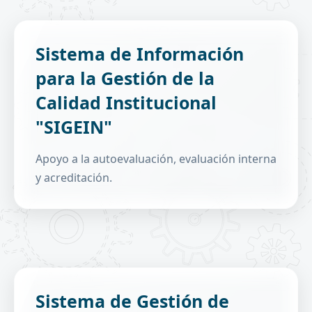
Apoya la toma de decisiones y los procesos de
Sistema de Información
calidad de las unidades académicas.
para la Gestión de la
Gestión de indicadores.
Procesos de autoevaluación y acreditación.
Calidad Institucional
Encuestas de evaluación interna.
"SIGEIN"
Gestión de cuentas, accesos y reportes.
Apoyo a la autoevaluación, evaluación interna
y acreditación.
Formación profesional para la Carrera de Ciencias
Sistema de Gestión de
de la Información.