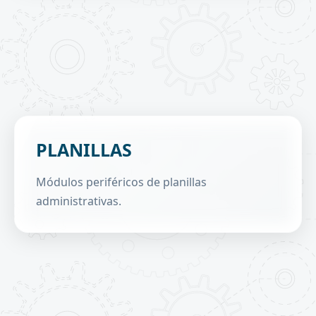
Clasificador de Puestos y Funciones:
estructuración de cargos y responsabilidades.
Centralización de información laboral,
académica y administrativa.
Amplía las herramientas de planillas
PLANILLAS
complementarias a la planilla de haberes mensual,
procesando planillas anuales y otros conceptos del
personal administrativo.
Módulos periféricos de planillas
Procesamiento de planillas regulares e
administrativas.
incremento salarial.
Gestión de aguinaldos y bono madre de
administrativos.
Interoperabilidad con la Planilla de Haberes
Mensual.
Insumo para el Sistema de Consolidación de
Planillas UMSA.