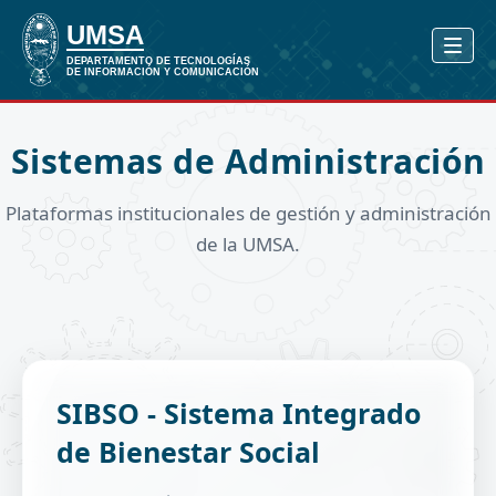
Sistemas de Administración
Plataformas institucionales de gestión y administración
de la UMSA.
Gestiona becas, ayudas económicas y programas
SIBSO - Sistema Integrado
de bienestar estudiantil.
de Bienestar Social
Becas BAERA, de auxiliatura, internado y
deportivas.
Evaluación nutricional de beneficiarios.