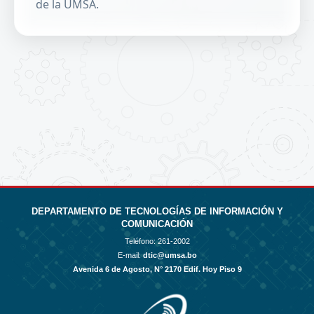
de la UMSA.
Gestión integral de elecciones: planificación y
administración.
Padrón electoral: registro y control de votantes
habilitados.
Sorteo de jurados y miembros de mesa de forma
aleatoria e imparcial.
Conteo de votos y consulta de resultados en
línea.
DEPARTAMENTO DE TECNOLOGÍAS DE INFORMACIÓN Y
COMUNICACIÓN
Teléfono:
261-2002
E-mail:
dtic@umsa.bo
Avenida 6 de Agosto, N° 2170 Edif. Hoy Piso 9