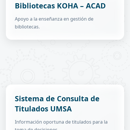
Bibliotecas KOHA – ACAD
Catalogación de material y autoridades.
Búsquedas y gestión de préstamos.
Apoyo a la enseñanza en gestión de
bibliotecas.
Estadísticas y consulta de titulados de pre y
Sistema de Consulta de
postgrado.
Titulados UMSA
Estadísticas de títulos de pre y postgrado.
Gestión de seguridad.
Información oportuna de titulados para la
toma de decisiones.