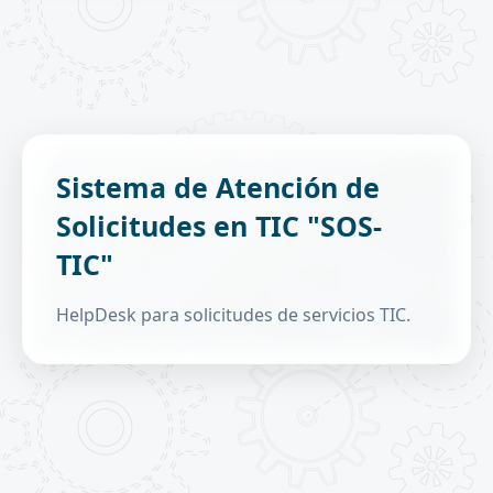
Gestión de tickets (helpdesk).
Sistema de Atención de
Tickets para cuentas de usuario, sistemas y
Solicitudes en TIC "SOS-
soporte de redes.
Gestión de proyectos, campos y flujo de
TIC"
atención.
Reportes y estadísticas.
HelpDesk para solicitudes de servicios TIC.