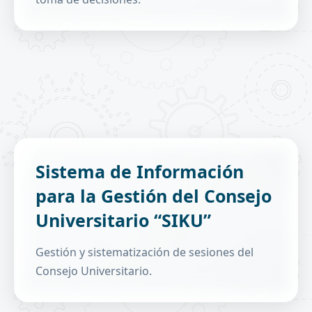
Registro y seguimiento de temas tratados en
Sistema de Información
consejos universitarios.
para la Gestión del Consejo
Gestión de procesos y sesiones de consejo.
Carpetas y actas por sesión.
Universitario “SIKU”
Consulta, seguimiento y publicaciones.
Gestión de miembros y accesos.
Gestión y sistematización de sesiones del
Consejo Universitario.