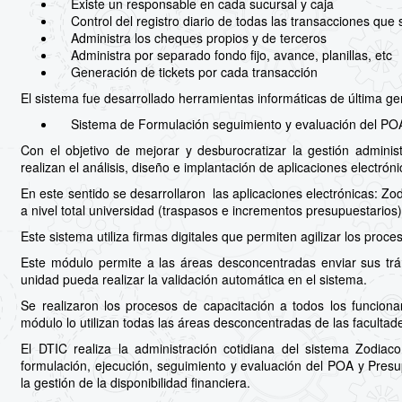
Existe un responsable en cada sucursal y caja
Control del registro diario de todas las transacciones que s
Administra los cheques propios y de terceros
Administra por separado fondo fijo, avance, planillas, etc
Generación de tickets por cada transacción
El sistema fue desarrollado herramientas informáticas de última g
Sistema de Formulación seguimiento y evaluación del POA
Con el objetivo de mejorar y desburocratizar la gestión admini
realizan el análisis, diseño e implantación de aplicaciones electr
En este sentido se desarrollaron las aplicaciones electrónicas: Z
a nivel total universidad (traspasos e incrementos presupuestarios)
Este sistema utiliza firmas digitales que permiten agilizar los pro
Este módulo permite a las áreas desconcentradas enviar sus tr
unidad pueda realizar la validación automática en el sistema.
Se realizaron los procesos de capacitación a todos los funcion
módulo lo utilizan todas las áreas desconcentradas de las faculta
El DTIC realiza la administración cotidiana del sistema Zodi
formulación, ejecución, seguimiento y evaluación del POA y Pr
la gestión de la disponibilidad financiera.