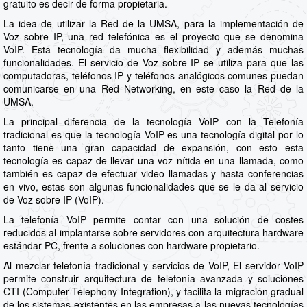
gratuito es decir de forma propietaria.
La idea de utilizar la Red de la UMSA, para la implementación de
Voz sobre IP, una red telefónica es el proyecto que se denomina
VoIP. Esta tecnología da mucha flexibilidad y además muchas
funcionalidades. El servicio de Voz sobre IP se utiliza para que las
computadoras, teléfonos IP y teléfonos analógicos comunes puedan
comunicarse en una Red Networking, en este caso la Red de la
UMSA.
La principal diferencia de la tecnología VoIP con la Telefonía
tradicional es que la tecnología VoIP es una tecnología digital por lo
tanto tiene una gran capacidad de expansión, con esto esta
tecnología es capaz de llevar una voz nítida en una llamada, como
también es capaz de efectuar video llamadas y hasta conferencias
en vivo, estas son algunas funcionalidades que se le da al servicio
de Voz sobre IP (VoIP).
La telefonía VoIP permite contar con una solución de costes
reducidos al implantarse sobre servidores con arquitectura hardware
estándar PC, frente a soluciones con hardware propietario.
Al mezclar telefonía tradicional y servicios de VoIP, El servidor VoIP
permite construir arquitectura de telefonía avanzada y soluciones
CTI (Computer Telephony Integration), y facilita la migración gradual
de los sistemas existentes en las empresas a las nuevas tecnologías