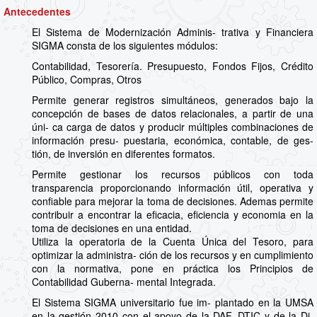
Antecedentes
El Sistema de Modernización Adminis- trativa y Financiera
SIGMA consta de los siguientes módulos:
Contabilidad, Tesorería. Presupuesto, Fondos Fijos, Crédito
Público, Compras, Otros
Permite generar registros simultáneos, generados bajo la
concepción de bases de datos relacionales, a partir de una
úni- ca carga de datos y producir múltiples combinaciones de
información presu- puestaria, económica, contable, de ges-
tión, de inversión en diferentes formatos.
Permite gestionar los recursos públicos con toda
transparencia proporcionando información útil, operativa y
confiable para mejorar la toma de decisiones. Ademas permite
contribuir a encontrar la eficacia, eficiencia y economia en la
toma de decisiones en una entidad.
Utiliza la operatoria de la Cuenta Única del Tesoro, para
optimizar la administra- ción de los recursos y en cumplimiento
con la normativa, pone en práctica los Principios de
Contabilidad Guberna- mental Integrada.
El Sistema SIGMA universitario fue im- plantado en la UMSA
en la gestión 2010 con el apoyo de la DAF, DTIC y de la Di-