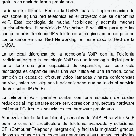
gratuito es decir de forma propietaria.
La idea de utilizar la Red de la UMSA, para la implementación de
Voz sobre IP, una red telefónica es el proyecto que se denomina
VoIP. Esta tecnología da mucha flexibilidad y además muchas
funcionalidades. El servicio de Voz sobre IP se utiliza para que las
computadoras, teléfonos IP y teléfonos analógicos comunes puedan
comunicarse en una Red Networking, en este caso la Red de la
UMSA.
La principal diferencia de la tecnología VoIP con la Telefonía
tradicional es que la tecnología VoIP es una tecnología digital por lo
tanto tiene una gran capacidad de expansión, con esto esta
tecnología es capaz de llevar una voz nítida en una llamada, como
también es capaz de efectuar video llamadas y hasta conferencias
en vivo, estas son algunas funcionalidades que se le da al servicio
de Voz sobre IP (VoIP).
La telefonía VoIP permite contar con una solución de costes
reducidos al implantarse sobre servidores con arquitectura hardware
estándar PC, frente a soluciones con hardware propietario.
Al mezclar telefonía tradicional y servicios de VoIP, El servidor VoIP
permite construir arquitectura de telefonía avanzada y soluciones
CTI (Computer Telephony Integration), y facilita la migración gradual
de los sistemas existentes en las empresas a las nuevas tecnologías