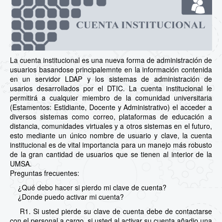
La cuenta institucional es una nueva forma de administración de
usuarios basandose principalemnte en la información contenida
en un servidor LDAP y los sistemas de administración de
usarios desarrollados por el DTIC. La cuenta institucional le
permitirá a cualquier miembro de la comunidad universitaria
(Estamentos: Estidiante, Docente y Administrativo) el acceder a
diversos sistemas como correo, plataformas de educación a
distancia, comunidades virtuales y a otros sistemas en el futuro,
esto mediante un único nombre de usuario y clave, la cuenta
institucional es de vital importancia para un manejo más robusto
de la gran cantidad de usuarios que se tienen al interior de la
UMSA.
Preguntas frecuentes:
¿Qué debo hacer si pierdo mi clave de cuenta?
¿Donde puedo activar mi cuenta?
R1. Si usted pierde su clave de cuenta debe de contactarse
con el personal a cargo, si usted al activar su cuenta añadio una