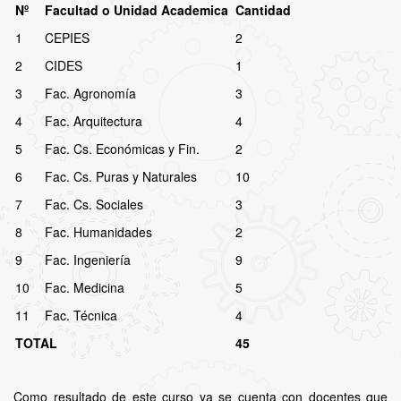
Nº
Facultad o Unidad Academica
Cantidad
1
CEPIES
2
2
CIDES
1
3
Fac. Agronomía
3
4
Fac. Arquitectura
4
5
Fac. Cs. Económicas y Fin.
2
6
Fac. Cs. Puras y Naturales
10
7
Fac. Cs. Sociales
3
8
Fac. Humanidades
2
9
Fac. Ingeniería
9
10
Fac. Medicina
5
11
Fac. Técnica
4
TOTAL
45
Como resultado de este curso ya se cuenta con docentes que